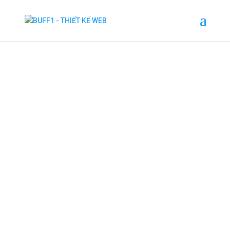
LƯU TRỮ
TRANG WEB
GIÁ CẢ PHẢI