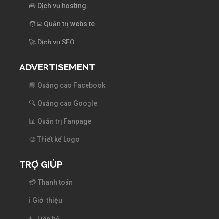
🧰 Dịch vụ hosting
🧑‍💻 Quản trị website
🚀 Dịch vụ SEO
ADVERTISEMENT
📘 Quảng cáo Facebook
🔍 Quảng cáo Google
📊 Quản trị Fanpage
🎨 Thiết kế Logo
TRỢ GIÚP
💳 Thanh toán
ℹ️ Giới thiệu
📞 Liên hệ