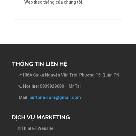
Web theo tháng của chúng tôi.
THÔNG TIN LIÊN HỆ
📍
106A Cư xá Nguyễn Văn Trỗi, Phường 15, Quận PN
📞
Hotline:
0909929680 – Mr Tài
​ M
ail:
buffone.com@gmail.com
DỊCH VỤ MARKETING
🌐 Thiết kế Website