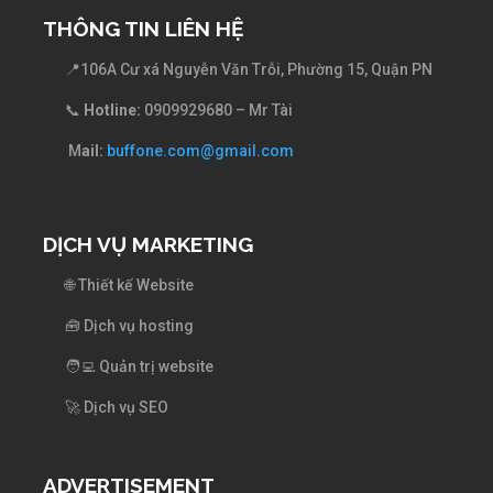
THÔNG TIN LIÊN HỆ
📍
106A Cư xá Nguyễn Văn Trỗi, Phường 15, Quận PN
📞
Hotline:
0909929680 – Mr Tài
​ M
ail:
buffone.com@gmail.com
DỊCH VỤ MARKETING
🌐 Thiết kế Website
🧰 Dịch vụ hosting
🧑‍💻 Quản trị website
🚀 Dịch vụ SEO
ADVERTISEMENT