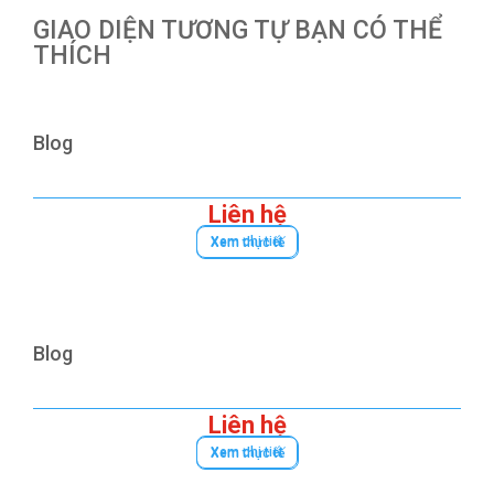
GIAO DIỆN TƯƠNG TỰ BẠN CÓ THỂ
THÍCH
Blog
Liên hệ
Xem chi tiết
Xem thực tế
Blog
Liên hệ
Xem chi tiết
Xem thực tế