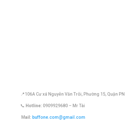
THÔNG TIN LIÊN HỆ
📍
106A Cư xá Nguyễn Văn Trỗi, Phường 15, Quận PN
📞
Hotline:
0909929680 – Mr Tài
​ M
ail:
buffone.com@gmail.com
DỊCH VỤ MARKETING