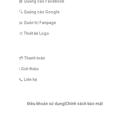
📘 Quảng cáo Facebook
🔍 Quảng cáo Google
📊 Quản trị Fanpage
🎨 Thiết kế Logo
TRỢ GIÚP
💳 Thanh toán
ℹ️ Giới thiệu
📞 Liên hệ
Điều khoản sử dụng|Chính sách bảo mật