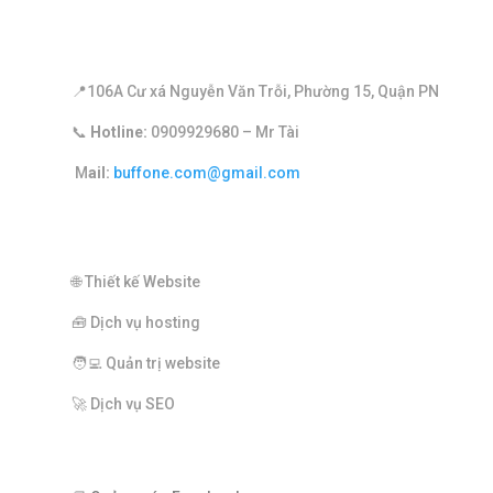
THÔNG TIN LIÊN HỆ
📍
106A Cư xá Nguyễn Văn Trỗi, Phường 15, Quận PN
📞
Hotline:
0909929680 – Mr Tài
​ M
ail:
buffone.com@gmail.com
DỊCH VỤ MARKETING
🌐 Thiết kế Website
🧰 Dịch vụ hosting
🧑‍💻 Quản trị website
🚀 Dịch vụ SEO
ADVERTISEMENT